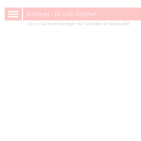
Architekt - Dr. Udo Günther
ö.b.u.v. Sachverständiger für Schäden an Gebäuden